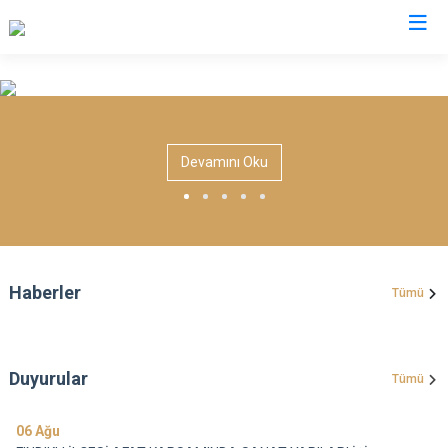
Rize
Ardeşen
Hemşin
Devamını Oku
Çamlıhemşin
İkizdere
Çayeli
İyidere
Derepazarı
Kalkandere
Fındıklı
Pazar
Haberler
Tümü
Güneysu
Duyurular
Tümü
06
Ağu