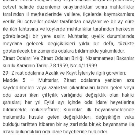
cetvel halinde düzenlenip onaylandıktan sonra muhtarlıklar
tarafından il merkezlerinde valilere, ilçelerde kaymakamlara
verilir. Bu cetveller odalar tarafından onaylanır ve bir ay süre
ile ilân tahtasına ve köylerde muhtarlıklar tarafından herkesin
görebileceği bir yere asılır. Muhtarlar, üyelik durumlarında
meydana gelecek değişiklikleri yılda bir defa, tüzükte
gösterilecek bir zamanda odalara bildirmekle yükümlüdür.
Ziraat Odaları Ve Ziraat Odaları Birliği Nizamnamesi Bakanlar
kurulu Kararının Tarihi: 7.8.1959, No: 4/11999
29- Ziraat odalarına Azalık ve Kayıt İşleriyle ilgili görevleri:
Madde 5 – Muhtarlar, Ziraat odalarına yeniden aza
kaydedilmeleri veya azalıktan çıkarılmaları lazım gelen veya
oda azası iken çiftçilik varlığında değişiklik olan hakiki
şahısları, her yıl Eylül ayı içinde oda idare heyetlerine
bildirmekle mükelleftirler. Kurumlar, ilk beyannamelerinde
malumatta husule gelen değişiklikleri, değişikliğin vuku
bulduğu tarihten itibaren bir ay zarfında bir ek beyanname ile
azası bulundukları oda idare heyetlerine bildirirler.