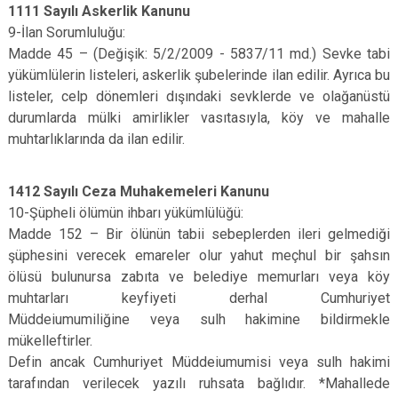
1111 Sayılı Askerlik Kanunu
9-İlan Sorumluluğu:
Madde 45 – (Değişik: 5/2/2009 - 5837/11 md.) Sevke tabi
yükümlülerin listeleri, askerlik şubelerinde ilan edilir. Ayrıca bu
listeler, celp dönemleri dışındaki sevklerde ve olağanüstü
durumlarda mülki amirlikler vasıtasıyla, köy ve mahalle
muhtarlıklarında da ilan edilir.
1412 Sayılı Ceza Muhakemeleri Kanunu
10-Şüpheli ölümün ihbarı yükümlülüğü:
Madde 152 – Bir ölünün tabii sebeplerden ileri gelmediği
şüphesini verecek emareler olur yahut meçhul bir şahsın
ölüsü bulunursa zabıta ve belediye memurları veya köy
muhtarları keyfiyeti derhal Cumhuriyet
Müddeiumumiliğine veya sulh hakimine bildirmekle
mükelleftirler.
Defin ancak Cumhuriyet Müddeiumumisi veya sulh hakimi
tarafından verilecek yazılı ruhsata bağlıdır. *Mahallede