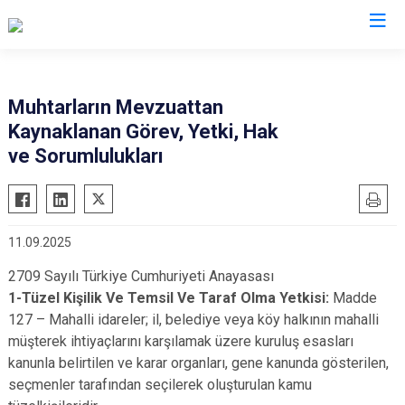
Rize
Muhtarların Mevzuattan
Kaynaklanan Görev, Yetki, Hak
Ardeşen
Hemşin
ve Sorumlulukları
Çamlıhemşin
İkizdere
Çayeli
İyidere
Derepazarı
Kalkandere
11.09.2025
Fındıklı
Pazar
2709 Sayılı Türkiye Cumhuriyeti Anayasası
Güneysu
1-Tüzel Kişilik Ve Temsil Ve Taraf Olma Yetkisi:
Madde
127 – Mahalli idareler; il, belediye veya köy halkının mahalli
müşterek ihtiyaçlarını karşılamak üzere kuruluş esasları
kanunla belirtilen ve karar organları, gene kanunda gösterilen,
seçmenler tarafından seçilerek oluşturulan kamu