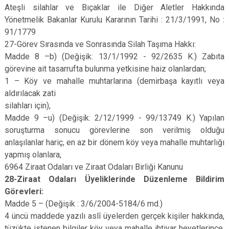
Ateşli silahlar ve Bıçaklar ile Diğer Aletler Hakkında
Yönetmelik Bakanlar Kurulu Kararının Tarihi : 21/3/1991, No :
91/1779
27-Görev Sırasında ve Sonrasında Silah Taşıma Hakkı:
Madde 8 –b) (Değişik: 13/1/1992 - 92/2635 K.) Zabıta
görevine ait tasarrufta bulunma yetkisine haiz olanlardan;
1 – Köy ve mahalle muhtarlarına (demirbaşa kayıtlı veya
aldırılacak zati
silahları için),
Madde 9 –u) (Değişik: 2/12/1999 - 99/13749 K.) Yapılan
soruşturma sonucu görevlerine son verilmiş olduğu
anlaşılanlar hariç, en az bir dönem köy veya mahalle muhtarlığı
yapmış olanlara,
6964 Ziraat Odaları ve Ziraat Odaları Birliği Kanunu
28-Ziraat Odaları Üyeliklerinde Düzenleme Bildirim
Görevleri:
Madde 5 – (Değişik : 3/6/2004-5184/6 md.)
4 üncü maddede yazılı aslî üyelerden gerçek kişiler hakkında,
tüzükte istenen bilgiler köy veya mahalle ihtiyar heyetlerince,