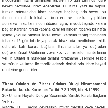
müddetinin hitamı tarihinden itibaren 15 gün zarfında idare
heyeti nezdinde itiraz edebilirler. Bu itiraz yazı ile yapılır.
İtirazın müstenidatı itiraz nameye bağlanır, oda heyeti bu
itirazı, lüzumlu tetkikat ve icap ederse tahkikatı yaptıktan
sonra ve itiraz tarihinden itibaren üç ay müddet içinde karara
bağlar. Kararlar, itirazı yapana karar tarihinden itibaren bir hafta
içinde yazı ile bildirilir. İdare heyeti kararına tebliğ tarihinden
itibaren 15 gün içinde yapılacak itiraz oda meclisince tetkik
edilerek kati karara bağlanır. İtiraznameler ya doğrudan
doğruya Ziraat Odalarına veya köy ve mahalle muhtarlarına
verilir. Muhtarlar müracaat tarihini itirazname üzerinde tespit
ve mühür ve imza ile tasdik ederek derhal oda idare heyeti
reislerine gönderirler.
Ziraat Odaları Ve Ziraat Odaları Birliği Nizamnamesi
Bakanlar kurulu Kararının Tarihi: 7.8.1959, No: 4/11999
30- Umumi Heyete Delege Seçiminde Sandık Kurulu Başkanı
Yetkisi;
Madde 11 – Seçim çevresinin ihtiyar meclisi veya heyeti,