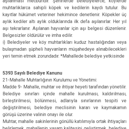
aşılanması mecburidir. Şehirlerde belediyelerce, köylerde
muhtarlıklarca sahipli köpek ve kedilerin kaydı tutulur. Bu
kayıtlar hükümet veteriner hekimince denetlenir. Köpekler üç
aylık kediler altı aylık olduklarında ilk defa aşılanırlar. Her yıl
aşı tekrarlanır. Aşılanan hayvanlar için aşı belgesi düzenlenir.
Belgesizler öldürülür ve imha edilir.
i) Belediyeler ve köy muhtarlıkları kuduz hastalığından veya
bulaşmadan şüpheli hayvanların müşahedeye alınabilecekleri
yeri temin etmek zorundadır. *Mahallede belediye yetkisinde
5393 Sayılı Belediye Kanunu
21-Mahalle Muhtarlığının Kurulumu ve Yönetimi:
Madde 9- Mahalle, muhtar ve ihtiyar heyeti tarafından yönetilir.
Belediye sınırları içinde mahalle kurulması, kaldırılması,
birleştirilmesi, bölünmesi, adlarıyla sınırlarının tespiti ve
değiştirilmesi, belediye meclisinin kararı ve kaymakamın
görüşü üzerine valinin onayı ile olur.
Muhtar, mahalle sakinlerinin gönüllü katılımıyla ortak ihtiyaçları
belirlemek, mahallenin yaşam kalitesini geliştirmek, belediye