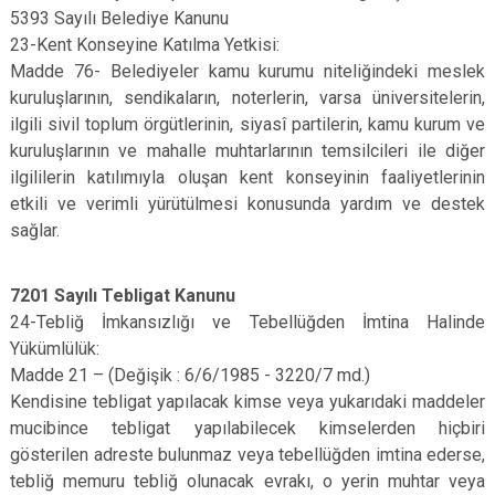
5393 Sayılı Belediye Kanunu
23-Kent Konseyine Katılma Yetkisi:
Madde 76- Belediyeler kamu kurumu niteliğindeki meslek
kuruluşlarının, sendikaların, noterlerin, varsa üniversitelerin,
ilgili sivil toplum örgütlerinin, siyasî partilerin, kamu kurum ve
kuruluşlarının ve mahalle muhtarlarının temsilcileri ile diğer
ilgililerin katılımıyla oluşan kent konseyinin faaliyetlerinin
etkili ve verimli yürütülmesi konusunda yardım ve destek
sağlar.
7201 Sayılı Tebligat Kanunu
24-Tebliğ İmkansızlığı ve Tebellüğden İmtina Halinde
Yükümlülük:
Madde 21 – (Değişik : 6/6/1985 - 3220/7 md.)
Kendisine tebligat yapılacak kimse veya yukarıdaki maddeler
mucibince tebligat yapılabilecek kimselerden hiçbiri
gösterilen adreste bulunmaz veya tebellüğden imtina ederse,
tebliğ memuru tebliğ olunacak evrakı, o yerin muhtar veya