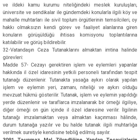
ve ildeki kamu kurumu niteliğindeki meslek kuruluşları,
üniversite ve sendikalar ile gündemdeki konularla ilgili köy ve
mahalle muhtarları ile sivil toplum örgütlerinin temsilcileri, oy
hakkı olmaksızın kendi görev ve faaliyet alanlarına giren
konuların görüşüldüğü ihtisas komisyonu toplantılarına
katılabilir ve görüş bildirebilir.
32-Vatandaşın Ceza Tutanaklarını almaktan imtina halinde
görevleri:
Madde 57- Cezayı gerektiren işlem ve eylemleri yapanlar
hakkında il özel idaresinin yetkili personeli tarafından tespit
tutanağı düzenlenir. Tutanakta yasağa aykırı olarak yapılan
işlem ve eylemin yeri, zamanı, niteliği ve aykırı olduğu
mevzuat hükmü gösterilir. Tutanak, işlem ve eylemin yapıldığı
yerde düzenlenir ve taraflarca imzalanarak bir örneği ilgiliye,
diğer örneği on gün içinde il özel idaresine verilir. İlgilinin
tutanağı imzalamaktan veya almaktan kaçınması hâlinde,
durum tutanağa yazılır ve bu halde tutanak ilgili muhtarlığa
verilmek suretiyle kendisine tebliğ edilmiş sayılır.
3091 Taşınmaz Mal Zilyedliğine Yapılan Tecavüzlerin