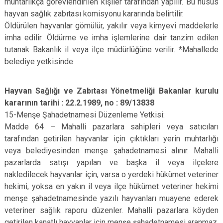
muhtarlıkça görevlendirilen kişiler tarafından yapılır. Bu husus
hayvan sağlık zabıtası komisyonu kararında belirtilir.
Öldürülen hayvanlar gömülür, yakılır veya kimyevi maddelerle
imha edilir. Öldürme ve imha işlemlerine dair tanzim edilen
tutanak Bakanlık il veya ilçe müdürlüğüne verilir. *Mahallede
belediye yetkisinde
Hayvan Sağlığı ve Zabıtası Yönetmeliği Bakanlar kurulu
kararının tarihi : 22.2.1989, no : 89/13838
15-Menşe Şahadetnamesi Düzenleme Yetkisi:
Madde 64 – Mahalli pazarlara sahipleri veya satıcıları
tarafından getirilen hayvanlar için çıktıkları yerin muhtarlığı
veya belediyesinden menşe şahadetnamesi alınır. Mahalli
pazarlarda satışı yapılan ve başka il veya ilçelere
nakledilecek hayvanlar için, varsa o yerdeki hükümet veteriner
hekimi, yoksa en yakın il veya ilçe hükümet veteriner hekimi
menşe şahadetnamesinde yazılı hayvanları muayene ederek
veteriner sağlık raporu düzenler. Mahalli pazarlara köyden
getirilen kanatlı hayvanlar için menşe şahadetnamesi aranmaz.