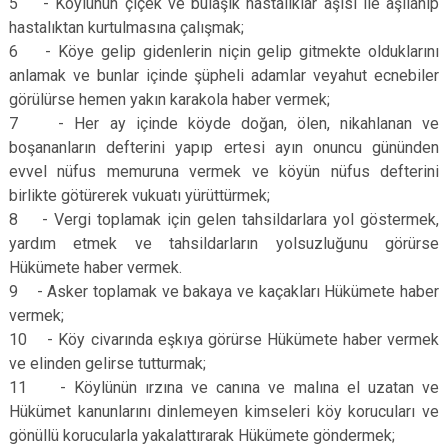
5 - Köylünün çiçek ve bulaşık hastalıklar aşısı ile aşılanıp
hastalıktan kurtulmasına çalışmak;
6 - Köye gelip gidenlerin niçin gelip gitmekte olduklarını
anlamak ve bunlar içinde şüpheli adamlar veyahut ecnebiler
görülürse hemen yakın karakola haber vermek;
7 - Her ay içinde köyde doğan, ölen, nikahlanan ve
boşananların defterini yapıp ertesi ayın onuncu gününden
evvel nüfus memuruna vermek ve köyün nüfus defterini
birlikte götürerek vukuatı yürüttürmek;
8 - Vergi toplamak için gelen tahsildarlara yol göstermek,
yardım etmek ve tahsildarların yolsuzluğunu görürse
Hükümete haber vermek.
9 - Asker toplamak ve bakaya ve kaçakları Hükümete haber
vermek;
10 - Köy civarında eşkıya görürse Hükümete haber vermek
ve elinden gelirse tutturmak;
11 - Köylünün ırzına ve canına ve malına el uzatan ve
Hükümet kanunlarını dinlemeyen kimseleri köy korucuları ve
gönüllü korucularla yakalattırarak Hükümete göndermek;