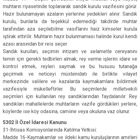
muhtarın riyasetinde toplanarak sandık kurulu vazifesini görür.
Hazır bulunamayan azaların yerlerine yedekleri alınır. Sandık
kurulu, bunlarla da teşekkül edemediği takdirde muhtar
tarafından aza seçilebilme vasıflarını haiz kimseler kurula
iştirak ettirilir. Muhtarın hazır bulunmaması halinde kurul kendi
azası arasından bir reis seçer.
Sandık kurulları, seçimin intizam ve selametle cereyanını
temin için gerekli tedbirleri almak, rey verme işlerini idare ve
kontrol etmek, reyleri saymak ve bu hususu tutanağa
geçirmek ve neticeyi müstenidatı ile birlikte vilayet
merkezinde valilere ve kazalarda kaymakamlara bildirmek
vazifesiyle mükelleftirler. Bu seçimlerde milletvekili
seçimleri için kullanılan rey sandıklarından faydalanılır. Rey
sandıkları mahallelerde muhtarların vazife gördükleri yerlere,
köylerde ise köy odasına, camiine veya okuluna vaz olunur.
5302 İl Özel İdaresi Kanunu
31-İhtisas Komisyonlarında Katılma Yetkisi:
Madde 16-Kaymakamlar ve ildeki kamu kuruluşlarının amirleri