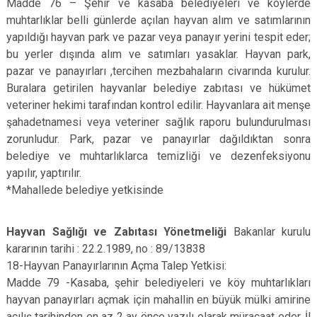
Madde 76 – Şehir ve kasaba belediyeleri ve köylerde
muhtarlıklar belli günlerde açılan hayvan alım ve satımlarının
yapıldığı hayvan park ve pazar veya panayır yerini tespit eder;
bu yerler dışında alım ve satımları yasaklar. Hayvan park,
pazar ve panayırları ,tercihen mezbahaların civarında kurulur.
Buralara getirilen hayvanlar belediye zabıtası ve hükümet
veteriner hekimi tarafından kontrol edilir. Hayvanlara ait menşe
şahadetnamesi veya veteriner sağlık raporu bulundurulması
zorunludur. Park, pazar ve panayırlar dağıldıktan sonra
belediye ve muhtarlıklarca temizliği ve dezenfeksiyonu
yapılır, yaptırılır.
*Mahallede belediye yetkisinde
Hayvan Sağlığı ve Zabıtası Yönetmeliği
Bakanlar kurulu
kararının tarihi : 22.2.1989, no : 89/13838
18-Hayvan Panayırlarının Açma Talep Yetkisi:
Madde 79 -Kasaba, şehir belediyeleri ve köy muhtarlıkları
hayvan panayırları açmak için mahallin en büyük mülki amirine
açılış tarihinden en az 2 ay önce yazılı olarak müracaat eder. İl