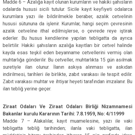
Madde 6 – Azalığa kayıt olunan kurumların ve hakiki şahısların
odalarda hususi sicili tutulur. Sicile kayıt keyfiyeti odalarca
kurumlara yazı ile bildirilmekle beraber, azalık cetvelinin
hususi sütununa da işlenir. Kurumlar, hangi seçim çevresinin
azalık cetveline ithal edilmişlerse, o çevrede reye iştirak
ederler. Bu husus kendilerine yapılan tebligatta da ayrıca
belirtilir. Hakiki şahısların azalığa kayıtları bir cetvel halinde
kayda esas teşkil eden beyanname cetvellerini vermiş olan
muhtarlığa gönderilir. Bu cetveller, muhtarlıkta 15 gün asılmak
suretiyle ilan olunur. İlanın askıya alınması ve askıdan
indirilmesi, tarihleri ile birlikte, zabıt varakası ile tespit edilir.
Zabıt varakası muhtar ve ihtiyar heyeti tarafından imzalanır. Bu
ilan tebliğ yerine geçer.
Ziraat Odaları Ve Ziraat Odaları Birliği Nizamnamesi
Bakanlar kurulu Kararının Tarihi: 7.8.1959, No: 4/11999
Madde 7 – Alakalılar, kayıt muamelesine, yazı ile vaki
tebligatta tebliğ tarihinden; ilanla vaki tebligatta, ilan