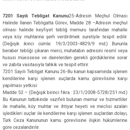
7201 Sayılı Tebligat Kanunu
25-Adresin Meçhul Olması
Halinde İlanen Tebligatta Görev; Madde 28 –Adresin meçhul
olması halinde keyfiyet tebliğ memuru tarafından mahalle
veya köy muhtarına şerh verdirilmek suretiyle tespit edilir.
(Değişik ikinci cümle: 19/3/2003-4829/9 md.) Bununla
beraber tebliği çıkaran merci, muhatabın adresini resmî veya
hususi müessese ve dairelerden gerekli gördüklerine sorar
ve zabıta vasıtasıyla tahkik ve tespit ettirir.
7201 Sayılı Tebligat Kanunu 26-Bu kanun kapsamında işlenen
kendilerine karşı işlenen suçlarda kamu görevlisine karşı
yapılması yetkisi:
Madde 52 – (Değişik birinci fıkra : 23/1/2008-5728/251 md.)
Bu Kanunun tatbikinde vazifeli bulunan memur ve hizmetliler
ile mahalle, köy muhtar ve ihtiyar heyeti ve meclisi azaları
işledikleri suçlar ile kendilerine karşı işlenen suçlardan dolayı,
Türk Ceza Kanununun kamu görevlisine ilişkin hükümlerine
göre cezalandırılır.