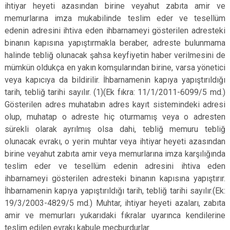
ihtiyar heyeti azasından birine veyahut zabıta amir ve
memurlarına imza mukabilinde teslim eder ve tesellüm
edenin adresini ihtiva eden ihbarnameyi gösterilen adresteki
binanın kapısına yapıştırmakla beraber, adreste bulunmama
halinde tebliğ olunacak şahsa keyfiyetin haber verilmesini de
mümkün oldukça en yakın komşularından birine, varsa yönetici
veya kapıcıya da bildirilir. İhbarnamenin kapıya yapıştırıldığı
tarih, tebliğ tarihi sayılır. (1)(Ek fıkra: 11/1/2011-6099/5 md.)
Gösterilen adres muhatabın adres kayıt sistemindeki adresi
olup, muhatap o adreste hiç oturmamış veya o adresten
sürekli olarak ayrılmış olsa dahi, tebliğ memuru tebliğ
olunacak evrakı, o yerin muhtar veya ihtiyar heyeti azasından
birine veyahut zabıta amir veya memurlarına imza karşılığında
teslim eder ve tesellüm edenin adresini ihtiva eden
ihbarnameyi gösterilen adresteki binanın kapısına yapıştırır.
İhbarnamenin kapıya yapıştırıldığı tarih, tebliğ tarihi sayılır.(Ek:
19/3/2003-4829/5 md.) Muhtar, ihtiyar heyeti azaları, zabıta
amir ve memurları yukarıdaki fıkralar uyarınca kendilerine
teslim edilen evrakı kabule mecburdurlar.