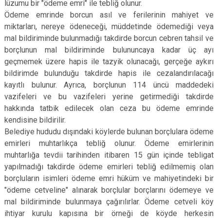
lüzumu bir "ödeme emri" ile tebliğ olunur.
Ödeme emrinde borcun asıl ve ferilerinin mahiyet ve
miktarları, nereye ödeneceği, müddetinde ödemediği veya
mal bildiriminde bulunmadığı takdirde borcun cebren tahsil ve
borçlunun mal bildiriminde bulununcaya kadar üç ayı
geçmemek üzere hapis ile tazyik olunacağı, gerçeğe aykırı
bildirimde bulunduğu takdirde hapis ile cezalandırılacağı
kayıtlı bulunur. Ayrıca, borçlunun 114 üncü maddedeki
vazifeleri ve bu vazifeleri yerine getirmediği takdirde
hakkında tatbik edilecek olan ceza bu ödeme emrinde
kendisine bildirilir.
Belediye hududu dışındaki köylerde bulunan borçlulara ödeme
emirleri muhtarlıkça tebliğ olunur. Ödeme emirlerinin
muhtarlığa tevdii tarihinden itibaren 15 gün içinde tebligat
yapılmadığı takdirde ödeme emirleri tebliğ edilmemiş olan
borçluların isimleri ödeme emri hüküm ve mahiyetindeki bir
"ödeme cetveline" alınarak borçlular borçlarını ödemeye ve
mal bildiriminde bulunmaya çağırılırlar. Ödeme cetveli köy
ihtiyar kurulu kapısına bir örneği de köyde herkesin