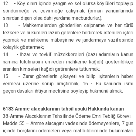
12 - Köy sınırı içinde yangın ve sel olursa köylüleri toplayıp
söndürmeğe ve çevirmeğe çalışmak, (orman yangınlarında
sınırdan dışarı olsa dahi yardıma mecburdurlar.);
13 - Mahkemelerden gönderilen celpname ve her türlü
tezkere ve hükümleri lazım gelenlere bildirerek istenilen işleri
yapmak ve mahkeme mübaşirine ve jandarmaya vazifesinde
kolaylık göstermek;
14 - İhzar ve tevkif müzekkereleri (bazı adamların kanun
namına tutulmasını emreden mahkeme kağıdı) gösterildikçe
aranılan kimseleri kağıdı getirenlere tutturmak;
15 - Zarar görenlerin şikayeti ve bilip işitenlerin haber
vermesi üzerine sorup araştırmak; 16 - Bu kanunda ismi
geçen davaları ihtiyar meclisine söyleyip hükmünü almak.
6183 Amme alacaklarının tahsil usulü Hakkında kanun
38-Amme Alacaklarının Tahsilinde Ödeme Emri Tebliğ Görevi:
Madde 55 – Amme alacağını vadesinde ödemeyenlere, 7 gün
içinde borçlarını ödemeleri veya mal bildiriminde bulunmaları