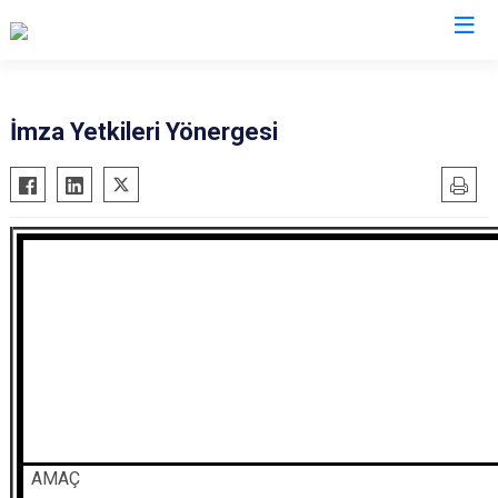
Rize
İmza Yetkileri Yönergesi
Ardeşen
Hemşin
Çamlıhemşin
İkizdere
Çayeli
İyidere
Derepazarı
Kalkandere
Fındıklı
Pazar
Güneysu
AMAÇ