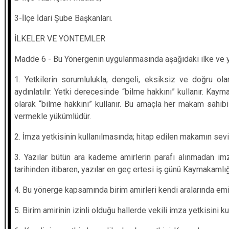
3-İlçe İdari Şube Başkanları.
İLKELER VE YÖNTEMLER
Madde 6 - Bu Yönergenin uygulanmasında aşağıdaki ilke ve y
1. Yetkilerin sorumlulukla, dengeli, eksiksiz ve doğru ol
aydınlatılır. Yetki derecesinde “bilme hakkını” kullanır. Kaym
olarak “bilme hakkını” kullanır. Bu amaçla her makam sahib
vermekle yükümlüdür.
2. İmza yetkisinin kullanılmasında; hitap edilen makamın se
3. Yazılar bütün ara kademe amirlerin parafı alınmadan imz
tarihinden itibaren, yazılar en geç ertesi iş günü Kaymakamlı
4. Bu yönerge kapsamında birim amirleri kendi aralarında emir
5. Birim amirinin izinli olduğu hallerde vekili imza yetkisini ku