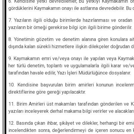
6. Kendisine yetki devredilenler, bu yetkiyi Kaymakamın o
gördüklerini Kaymakamın onayı ile astlarına devredebilir. Bu d
7. Yazıların ilgili olduğu birimlerde hazırlanması ve orada
yazıların bir örneği gerekirse bilgi için ilgili birime gönderilir.
8. Yönetimin gözetim ve denetim alanına giren konulara ait 
dışında kalan sürekli hizmetlere ilişkin dilekçeler doğrudan doğ
9. Kaymakamın emri ve/veya onayı ile yapılan veya Kaymak
her türlü denetim, toplantı ve uygulamalarla ilgili karar v
tarafından havale edilir, Yazı İşleri Müdürlüğünce dosyalanır.
10. Kendisine başvurulan birim amirleri konunun incele
direktiflerine göre gereği yapılacaktır.
11. Birim Amirleri üst makamları tarafından gönderilen ve 
yazıları inceleyerek derhal makama bilgi verirler ve alacaklar
12. Basında çıkan ihbar, şikâyet ve dilekler, herhangi bir e
incelendikten sonra, değerlendirmeyi de içeren sonucu en k