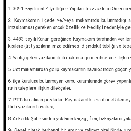
1. 3091 Sayılı mal Zilyetliğine Yapılan Tecavüzlerin Önlenme
2. Kaymakamın ilçede ve/veya makamında bulunmadığı aci
imzalanması gereken ancak özellik ve ivediliği nedeniyle ge
3. 4483 sayılı Kanun gereğince Kaymakam tarafından verilen 
kişilere (üst yazıların imza edilmesi dışındaki) tebliği ve tebe
4. Yanlış gelen yazıların ilgili makama gönderilmesine ilişkin 
5. Üst makamlardan gelip kaymakamın havalesinden geçen ya
6. İlçe kuruluşu bulunmayan kamu kurumlarında görev yapanlar 
rutin taleplere ilişkin dilekçeler,
7. P.T.T.den alınan postadan Kaymakamlık icraatını etkilemey
türlü yazıların havalesi,
8. Askerlik Şubesinden yoklama kaçağı, firar, bakayaların yaka
9-
Genel olarak herhangi bir emir ve talimat niteliğinde o