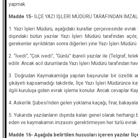
yapmak.
Madde 15-
İLÇE YAZI İŞLERİ MÜDÜRÜ TARAFINDAN İMZ
1.
Yazı İşleri Müdürü, aşağıdaki kurallar çerçevesinde evrak ha
dışındaki bütün yazılar Yazı İşleri Müdürü tarafından açıl
gerekenler ayrıldıktan sonra diğerleri yine Yazı İşleri Müdürü ta
2. “İvedi”, “Çok ivedi”, “Günlü” ibareli yazılar ile (Telgraf,
edilir. Ancak acil durumlarda Yazı İşleri Müdürü tarafından ha
3. Doğrudan Kaymakamlığa yapılan başvurular bir özellik ar
şikâyeti kapsamadığı takdirde, İlçe Yazı İşleri Müdürünce kayd
ilgili kuruluşa giden evrak işleme konulur. Ancak cevaplar K
4. Askerlik Şubesi’nden gelen yoklama kaçağı, firar, bakayalar
5. Yukarıda yazılanların dışında kalan genel olarak herhangi 
eden ve kaymakamın imzasını gerektirmeyen her türlü evrak ve
Madde 16- Aşağıda belirtilen hususları içeren yazılar İl