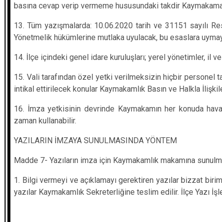
basına cevap verip vermeme hususundaki takdir Kaymakama a
13. Tüm yazışmalarda: 10.06.2020 tarih ve 31151 sayılı 
Yönetmelik hükümlerine mutlaka uyulacak, bu esaslara uymayan
14. İlçe içindeki genel idare kuruluşları; yerel yönetimler, il v
15. Vali tarafından özel yetki verilmeksizin hiçbir personel 
intikal ettirilecek konular Kaymakamlık Basın ve Halkla İlişkile
16. İmza yetkisinin devrinde Kaymakamın her konuda haval
zaman kullanabilir.
YAZILARIN İMZAYA SUNULMASINDA YÖNTEM
Madde 7- Yazıların imza için Kaymakamlık makamına sunulma
1. Bilgi vermeyi ve açıklamayı gerektiren yazılar bizzat bi
yazılar Kaymakamlık Sekreterliğine teslim edilir. İlçe Yazı İ